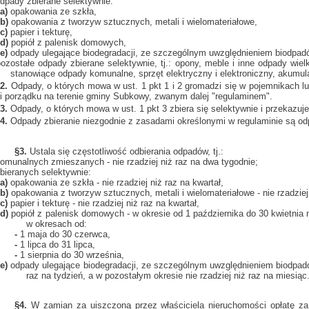
dpady zbierane selektywnie:
a)
opakowania ze szkła,
b)
opakowania z tworzyw sztucznych, metali i wielomateriałowe,
c)
papier i tekturę,
d)
popiół z palenisk domowych,
e)
odpady ulegające biodegradacji, ze szczególnym uwzględnieniem biodpad
ozostałe odpady zbierane selektywnie, tj.: opony, meble i inne odpady wie
stanowiące odpady komunalne, sprzęt elektryczny i elektroniczny, akumulato
2.
Odpady, o których mowa w ust. 1 pkt 1 i 2 gromadzi się w pojemnikach l
i porządku na terenie gminy Subkowy, zwanym dalej "regulaminem".
3.
Odpady, o których mowa w ust. 1 pkt 3 zbiera się selektywnie i przekazuj
4.
Odpady zbieranie niezgodnie z zasadami określonymi w regulaminie są o
§3.
Ustala się częstotliwość odbierania odpadów, tj.:
omunalnych zmieszanych - nie rzadziej niż raz na dwa tygodnie;
bieranych selektywnie:
a)
opakowania ze szkła - nie rzadziej niż raz na kwartał,
b)
opakowania z tworzyw sztucznych, metali i wielomateriałowe - nie rzadziej
c)
papier i tekturę - nie rzadziej niż raz na kwartał,
d)
popiół z palenisk domowych - w okresie od 1 października do 30 kwietnia ni
w okresach od:
-
1 maja do 30 czerwca,
-
1 lipca do 31 lipca,
-
1 sierpnia do 30 września,
e)
odpady ulegające biodegradacji, ze szczególnym uwzględnieniem biodpadów
raz na tydzień, a w pozostałym okresie nie rzadziej niż raz na miesiąc
§4.
W zamian za uiszczoną przez właściciela nieruchomości opłatę 