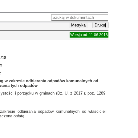
Metryka
Drukuj
Wersja od: 11.06.2018
/18
Y
.
ług w zakresie odbierania odpadów komunalnych od
owania tych odpadów
zystości i porządku w gminach (Dz. U. z 2017 r. poz. 1289,
akresie odbierania odpadów komunalnych od właścicieli
zczoną opłatę.