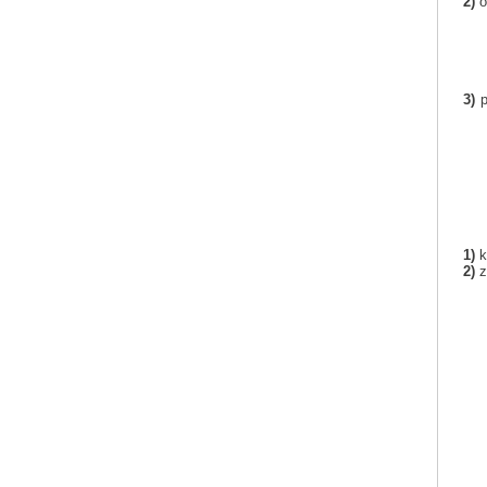
2)
o
3)
p
1)
k
2)
z