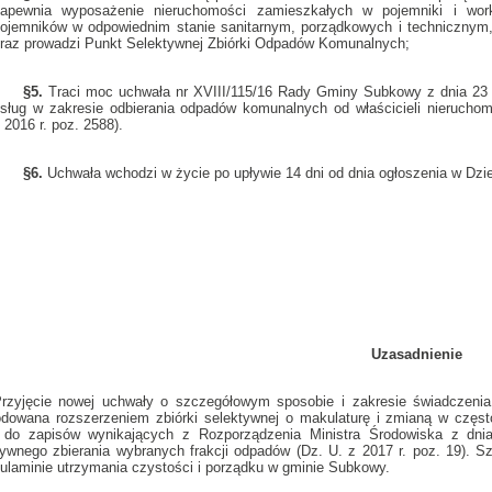
apewnia wyposażenie nieruchomości zamieszkałych w pojemniki i wor
ojemników w odpowiednim stanie sanitarnym, porządkowych i technicznym, 
raz prowadzi Punkt Selektywnej Zbiórki Odpadów Komunalnych;
§5.
Traci moc uchwała nr XVIII/115/16 Rady Gminy Subkowy z dnia 23 
sług w zakresie odbierania odpadów komunalnych od właścicieli nierucho
 2016 r. poz. 2588).
§6.
Uchwała wchodzi w życie po upływie 14 dni od dnia ogłoszenia w 
Uzasadnienie
rzyjęcie nowej uchwały o szczegółowym sposobie i zakresie świadczeni
dowana rozszerzeniem zbiórki selektywnej o makulaturę i zmianą w częst
i do zapisów wynikających z Rozporządzenia Ministra Środowiska z dn
tywnego zbierania wybranych frakcji odpadów (Dz. U. z 2017 r. poz. 19).
ulaminie utrzymania czystości i porządku w gminie Subkowy.