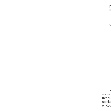
z
p
o
u
z
P
spowo
treśc
selek
w Reg